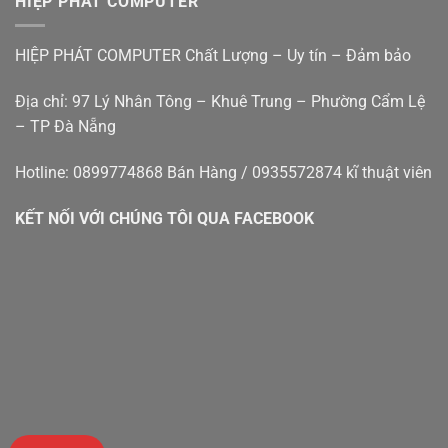
HIỆP PHÁT COMPUTER
bàn
–
cũ
Hiệp
đà
Phát
HIỆP PHÁT COMPUTER Chất Lượng – Uy tín – Đảm bảo
nẵng
Địa chỉ: 97 Lý Nhân Tông – Khuê Trung – Phường Cẩm Lệ
– TP Đà Nẵng
Hotline: 0899774868 Bán Hàng / 0935572874 kĩ thuật viên
KẾT NỐI VỚI CHÚNG TÔI QUA FACEBOOK