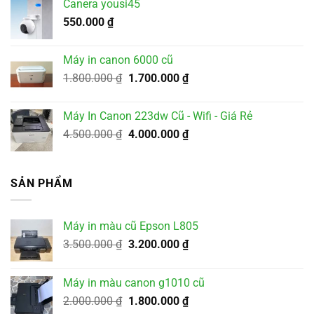
Canera yousi45
550.000
₫
Máy in canon 6000 cũ
Giá
Giá
1.800.000
₫
1.700.000
₫
gốc
hiện
là:
tại
Máy In Canon 223dw Cũ - Wifi - Giá Rẻ
1.800.000 ₫.
là:
Giá
Giá
4.500.000
₫
4.000.000
₫
1.700.000 ₫.
gốc
hiện
là:
tại
4.500.000 ₫.
là:
SẢN PHẨM
4.000.000 ₫.
Máy in màu cũ Epson L805
Giá
Giá
3.500.000
₫
3.200.000
₫
gốc
hiện
là:
tại
Máy in màu canon g1010 cũ
3.500.000 ₫.
là:
Giá
Giá
2.000.000
₫
1.800.000
₫
3.200.000 ₫.