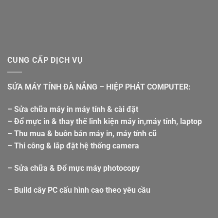
CUNG CẤP DỊCH VỤ
SỬA MÁY TÍNH ĐÀ NẴNG – HIỆP PHÁT COMPUTER:
– Sửa chữa máy in máy tính & cài đặt
– Đổ mực in & thay thế linh kiện máy in,máy tính, laptop
– Thu mua & buôn bán máy in, máy tính cũ
– Thi công & lắp đặt hệ thống camera
– Sửa chữa & Đổ mực máy photocopy
– Build cây PC cấu hình cao theo yêu cầu