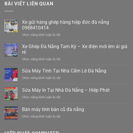
BÀI VIẾT LIÊN QUAN
Xe gửi hàng ghép hàng hiệp đức đà nẵng
0988410414
ở
Chức năng bình luận bị tắt
Xe
gửi
Xe Ghép Đà Nẵng Tam Kỳ – Xe điện mới êm ái giá
hàng
rẻ
ghép
ở
Chức năng bình luận bị tắt
hàng
Xe
hiệp
Ghép
Sửa Máy Tính Tại Nhà Cẩm Lệ Đà Nẵng
đức
Đà
đà
ở
Chức năng bình luận bị tắt
Nẵng
nẵng
Sửa
Tam
0988410414
Máy
Sửa Máy In Tại Nhà Đà Nẵng – Hiệp Phát
Kỳ
Tính
–
ở
Chức năng bình luận bị tắt
Tại
Xe
Sửa
Nhà
điện
Máy
Cẩm
Bán máy tính bàn cũ đà nẵng
mới
In
Lệ
êm
ở
Chức năng bình luận bị tắt
Tại
Đà
ái
Bán
Nhà
Nẵng
giá
máy
Đà
rẻ
tính
Nẵng