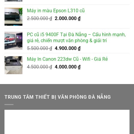
gốc
hiện
là:
tại
Máy in màu Epson L310 cũ
2.000.000 ₫.
là:
Giá
Giá
2.500.000
₫
2.000.000
₫
1.800.000 ₫.
gốc
hiện
là:
tại
PC cũ i5 9400F Tại Đà Nẵng – Cấu hình mạnh,
2.500.000 ₫.
là:
giá rẻ, chiến mượt văn phòng & giải trí
2.000.000 ₫.
Giá
Giá
5.500.000
₫
4.900.000
₫
gốc
hiện
Máy In Canon 223dw Cũ - Wifi - Giá Rẻ
là:
tại
Giá
Giá
4.500.000
₫
5.500.000 ₫.
4.000.000
₫
là:
gốc
hiện
4.900.000 ₫.
là:
tại
4.500.000 ₫.
là:
4.000.000 ₫.
TRUNG TÂM THIẾT BỊ VĂN PHÒNG ĐÀ NẴNG