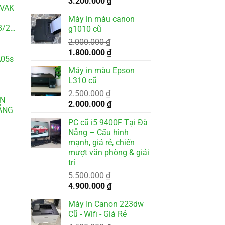
Giá
Giá
3.200.000
₫
WVAK
gốc
hiện
Máy in màu canon
là:
tại
3.8
g1010 cũ
3.500.000 ₫.
là:
2.000.000
₫
3.200.000 ₫.
Giá
Giá
1.800.000
₫
A05s
gốc
hiện
Máy in màu Epson
là:
tại
L310 cũ
2.000.000 ₫.
là:
2.500.000
₫
1.800.000 ₫.
ON
Giá
Giá
2.000.000
₫
NẴNG
gốc
hiện
PC cũ i5 9400F Tại Đà
là:
tại
Nẵng – Cấu hình
2.500.000 ₫.
là:
mạnh, giá rẻ, chiến
2.000.000 ₫.
mượt văn phòng & giải
trí
000 ₫.
5.500.000
₫
Giá
Giá
4.900.000
₫
gốc
hiện
Máy In Canon 223dw
là:
tại
Cũ - Wifi - Giá Rẻ
5.500.000 ₫.
là: