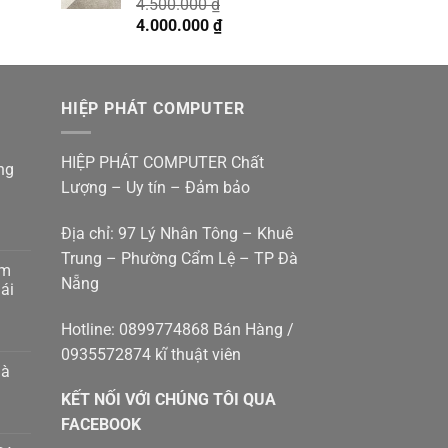
4.500.000
₫
4.900.000 ₫.
Giá
Giá
4.000.000
₫
gốc
hiện
là:
tại
4.500.000 ₫.
là:
HIỆP PHÁT COMPUTER
4.000.000 ₫.
HIỆP PHÁT COMPUTER Chất
ng
Lượng – Uy tín – Đảm bảo
Địa chỉ: 97 Lý Nhân Tông – Khuê
Trung – Phường Cẩm Lệ – TP Đà
am
Nẵng
g
ái
p
g
Hotline: 0899774868 Bán Hàng /
0935572874 kĩ thuật viên
p
hà
g
KẾT NỐI VỚI CHÚNG TÔI QUA
g
8410414
m
FACEBOOK