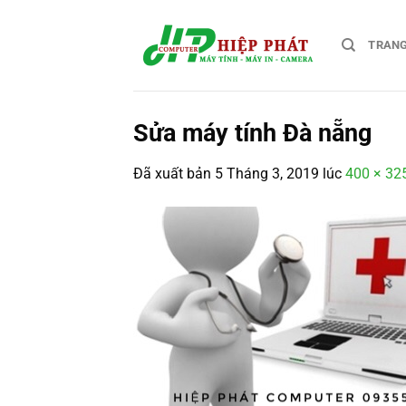
Chuyển
đến
TRAN
nội
dung
Sửa máy tính Đà nẵng
Đã xuất bản
5 Tháng 3, 2019
lúc
400 × 32