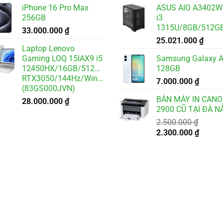
iPhone 16 Pro Max
ASUS AIO A3402
256GB
i3
1315U/8GB/512GB/2
33.000.000
₫
25.021.000
₫
Laptop Lenovo
Gaming LOQ 15IAX9 i5
Samsung Galaxy 
12450HX/16GB/512GB/6GB
128GB
RTX3050/144Hz/Win11
7.000.000
₫
(83GS000JVN)
BÁN MÁY IN CAN
28.000.000
₫
2900 CŨ TẠI ĐÀ 
2.500.000
₫
Giá
Giá
2.300.000
₫
gốc
hiện
là:
tại
2.500.000 ₫.
là:
2.300.