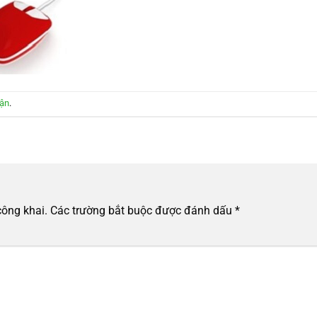
uận
.
công khai.
Các trường bắt buộc được đánh dấu
*