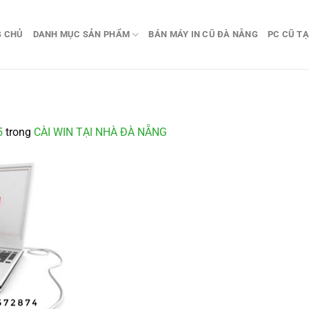
G CHỦ
DANH MỤC SẢN PHẨM
BÁN MÁY IN CŨ ĐÀ NẴNG
PC CŨ TẠ
5
trong
CÀI WIN TẠI NHÀ ĐÀ NẴNG