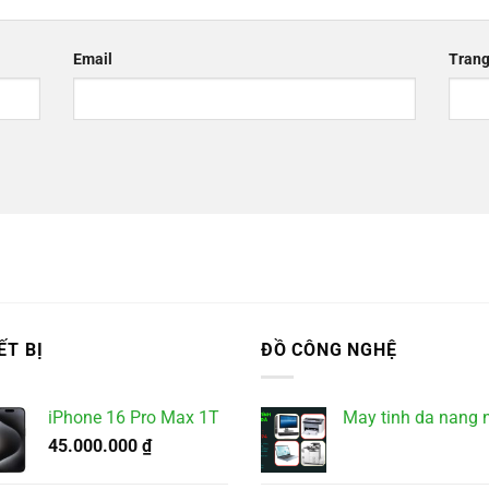
Email
Trang
ẾT BỊ
ĐỒ CÔNG NGHỆ
iPhone 16 Pro Max 1T
May tinh da nang 
45.000.000
₫