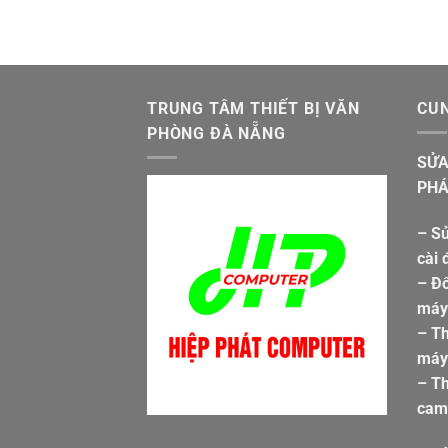
4.900.000 ₫.
TRUNG TÂM THIẾT BỊ VĂN
CUN
PHÒNG ĐÀ NẴNG
SỬA
PHÁ
– Sử
cài 
– Đổ
máy 
– T
máy 
– Th
cam