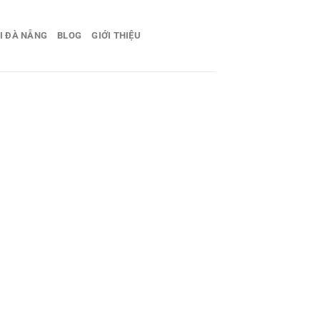
I ĐÀ NẴNG
BLOG
GIỚI THIỆU