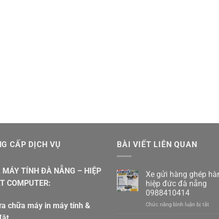
G CẤP DỊCH VỤ
BÀI VIẾT LIÊN QUAN
 MÁY TÍNH ĐÀ NẴNG – HIỆP
Xe gửi hàng ghép hà
T COMPUTER:
hiệp đức đà nẵng
0988410414
a chữa máy in máy tính &
ở
Chức năng bình luận bị tắt
Xe
đặt