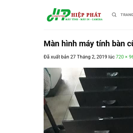
Chuyển
đến
TRAN
nội
dung
Màn hình máy tính bàn c
Đã xuất bản
27 Tháng 2, 2019
lúc
720 × 9