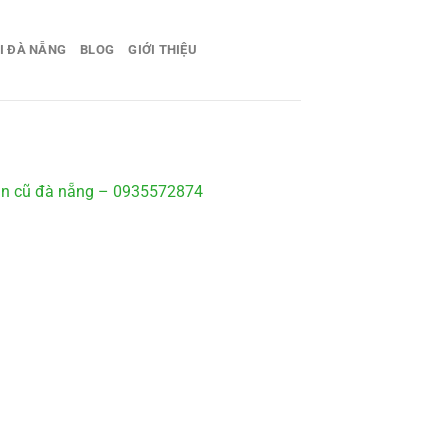
I ĐÀ NẴNG
BLOG
GIỚI THIỆU
àn cũ đà nẵng – 0935572874