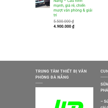
Nẵng – Cấu hình
2.500.000 ₫.
là:
mạnh, giá rẻ, chiến
2.000.000 ₫.
mượt văn phòng & giải
trí
5.500.000
₫
Giá
Giá
4.900.000
₫
gốc
hiện
là:
tại
5.500.000 ₫.
là:
4.900.000 ₫.
TRUNG TÂM THIẾT BỊ VĂN
CUN
PHÒNG ĐÀ NẴNG
SỬA
PHÁ
– Sử
cài 