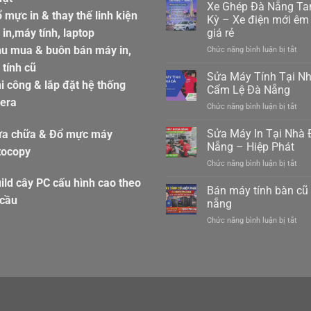
gửi
Xe Ghép Đà Nẵng T
 mực in & thay thế linh kiện
hàn
Kỳ – Xe điện mới êm 
ghé
in,máy tính, laptop
giá rẻ
hàn
hu mua & buôn bán máy in,
ở
Chức năng bình luận bị tắt
hiệp
Xe
đức
tính cũ
Ghé
đà
Sửa Máy Tính Tại N
i công & lắp đặt hệ thống
Đà
nẵn
Cẩm Lệ Đà Nẵng
Nẵn
098
era
ở
Chức năng bình luận bị tắt
Ta
Sửa
Kỳ
Máy
Sửa Máy In Tại Nhà 
–
ửa chữa & Đổ mực máy
Tín
Xe
Nẵng – Hiệp Phát
tocopy
Tại
điệ
ở
Chức năng bình luận bị tắt
Nhà
mới
Sửa
Cẩ
êm
ild cây PC cấu hình cao theo
Máy
Bán máy tính bàn cũ
Lệ
ái
In
 cầu
Đà
nẵng
giá
Tại
Nẵn
rẻ
ở
Chức năng bình luận bị tắt
Nhà
Bán
Đà
máy
Nẵn
tính
–
bàn
Hiệ
cũ
Phá
đà
nẵn