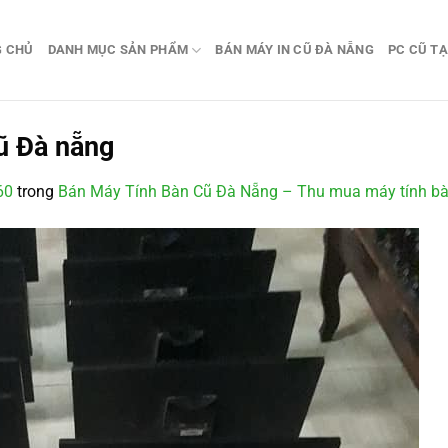
G CHỦ
DANH MỤC SẢN PHẨM
BÁN MÁY IN CŨ ĐÀ NẴNG
PC CŨ TẠ
ũ Đà nẵng
60
trong
Bán Máy Tính Bàn Cũ Đà Nẵng – Thu mua máy tính b