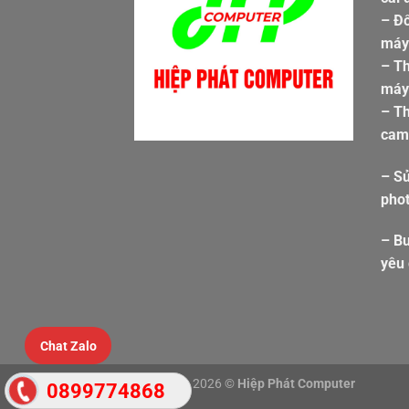
– Đổ
máy 
– T
máy 
– Th
cam
– S
pho
– Bu
yêu
Chat Zalo
Copyright 2026 ©
Hiệp Phát Computer
0899774868