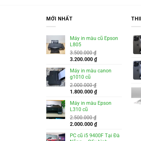
MỚI NHẤT
THI
Máy in màu cũ Epson
L805
3.500.000
₫
Giá
Giá
3.200.000
₫
gốc
hiện
Máy in màu canon
là:
tại
g1010 cũ
3.500.000 ₫.
là:
2.000.000
₫
3.200.000 ₫.
Giá
Giá
1.800.000
₫
gốc
hiện
Máy in màu Epson
là:
tại
L310 cũ
2.000.000 ₫.
là:
2.500.000
₫
1.800.000 ₫.
Giá
Giá
2.000.000
₫
gốc
hiện
PC cũ i5 9400F Tại Đà
là:
tại