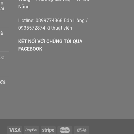
am
Nẵng
g
ái
p
g
Hotline: 0899774868 Bán Hàng /
0935572874 kĩ thuật viên
p
hà
g
KẾT NỐI VỚI CHÚNG TÔI QUA
g
8410414
m
FACEBOOK
Đà
h
n
m
 đà
g
g
p
t
g