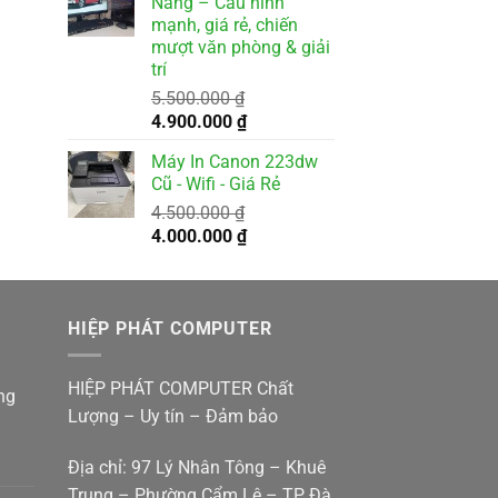
Nẵng – Cấu hình
2.500.000 ₫.
là:
mạnh, giá rẻ, chiến
2.000.000 ₫.
mượt văn phòng & giải
trí
5.500.000
₫
Giá
Giá
4.900.000
₫
gốc
hiện
Máy In Canon 223dw
là:
tại
Cũ - Wifi - Giá Rẻ
5.500.000 ₫.
là:
4.500.000
₫
4.900.000 ₫.
Giá
Giá
4.000.000
₫
gốc
hiện
là:
tại
4.500.000 ₫.
là:
HIỆP PHÁT COMPUTER
4.000.000 ₫.
HIỆP PHÁT COMPUTER Chất
ng
Lượng – Uy tín – Đảm bảo
Địa chỉ: 97 Lý Nhân Tông – Khuê
Trung – Phường Cẩm Lệ – TP Đà