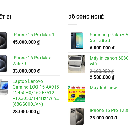
ẾT BỊ
ĐỒ CÔNG NGHỆ
iPhone 16 Pro Max 1T
Samsung Galaxy 
5G 128GB
45.000.000
₫
6.000.000
₫
iPhone 16 Pro Max
Máy in canon 6030
256GB
wifi
33.000.000
₫
2.600.000
₫
Giá
Giá
2.500.000
₫
Laptop Lenovo
gốc
hiện
Gaming LOQ 15IAX9 i5
Máy tính new
là:
tại
12450HX/16GB/512GB/6GB
2.600.000 ₫.
là:
RTX3050/144Hz/Win11
2.500.
(83GS000JVN)
iPhone 15 Pro 12
28.000.000
₫
23.000.000
₫