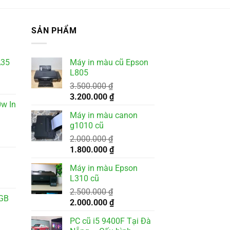
SẢN PHẨM
A35
Máy in màu cũ Epson
L805
3.500.000
₫
Giá
Giá
3.200.000
₫
w In
gốc
hiện
Máy in màu canon
là:
tại
g1010 cũ
3.500.000 ₫.
là:
2.000.000
₫
3.200.000 ₫.
Giá
Giá
1.800.000
₫
gốc
hiện
Máy in màu Epson
là:
tại
L310 cũ
000 ₫.
2.000.000 ₫.
là:
2.500.000
₫
1.800.000 ₫.
8GB
Giá
Giá
2.000.000
₫
gốc
hiện
PC cũ i5 9400F Tại Đà
là:
tại