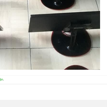
uận
.