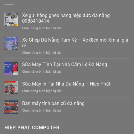
Xe gửi hàng ghép hàng hiệp đức đà nẵng
0988410414
ở
Chức năng bình luận bị tắt
Xe
gửi
Xe Ghép Đà Nẵng Tam Kỳ – Xe điện mới êm ái giá
hàng
rẻ
ghép
ở
Chức năng bình luận bị tắt
hàng
Xe
hiệp
Ghép
Sửa Máy Tính Tại Nhà Cẩm Lệ Đà Nẵng
đức
Đà
đà
ở
Chức năng bình luận bị tắt
Nẵng
nẵng
Sửa
Tam
0988410414
Máy
Sửa Máy In Tại Nhà Đà Nẵng – Hiệp Phát
Kỳ
Tính
–
ở
Chức năng bình luận bị tắt
Tại
Xe
Sửa
Nhà
điện
Máy
Cẩm
Bán máy tính bàn cũ đà nẵng
mới
In
Lệ
êm
ở
Chức năng bình luận bị tắt
Tại
Đà
ái
Bán
Nhà
Nẵng
giá
máy
Đà
rẻ
tính
Nẵng
HIỆP PHÁT COMPUTER
bàn
–