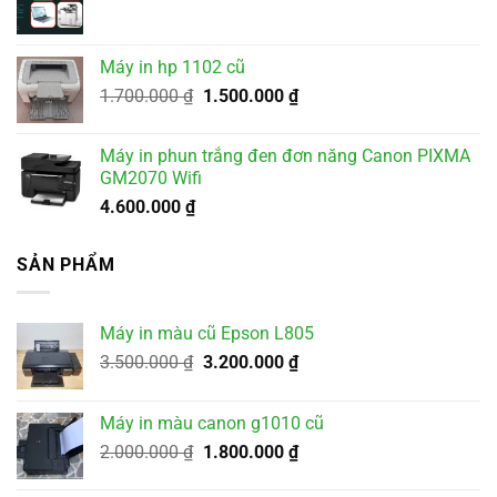
3.200.000 ₫.
Máy in hp 1102 cũ
Giá
Giá
1.700.000
₫
1.500.000
₫
gốc
hiện
là:
tại
Máy in phun trắng đen đơn năng Canon PIXMA
1.700.000 ₫.
là:
GM2070 Wifi
1.500.000 ₫.
4.600.000
₫
SẢN PHẨM
Máy in màu cũ Epson L805
Giá
Giá
3.500.000
₫
3.200.000
₫
gốc
hiện
là:
tại
Máy in màu canon g1010 cũ
3.500.000 ₫.
là:
Giá
Giá
2.000.000
₫
1.800.000
₫
3.200.000 ₫.
gốc
hiện