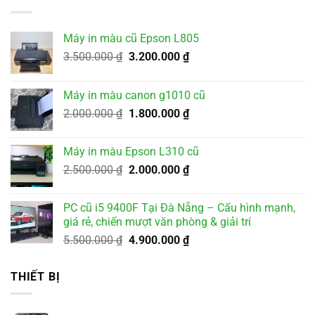
Máy in màu cũ Epson L805
Giá
Giá
3.500.000
₫
3.200.000
₫
gốc
hiện
là:
tại
Máy in màu canon g1010 cũ
3.500.000 ₫.
là:
Giá
Giá
2.000.000
₫
1.800.000
₫
3.200.000 ₫.
gốc
hiện
là:
tại
Máy in màu Epson L310 cũ
2.000.000 ₫.
là:
Giá
Giá
2.500.000
₫
2.000.000
₫
1.800.000 ₫.
gốc
hiện
là:
tại
PC cũ i5 9400F Tại Đà Nẵng – Cấu hình mạnh,
2.500.000 ₫.
là:
giá rẻ, chiến mượt văn phòng & giải trí
2.000.000 ₫.
Giá
Giá
5.500.000
₫
4.900.000
₫
gốc
hiện
là:
tại
THIẾT BỊ
5.500.000 ₫.
là:
4.900.000 ₫.