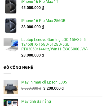
iPhone 16 Pro Max 1T
45.000.000
₫
iPhone 16 Pro Max 256GB
33.000.000
₫
Laptop Lenovo Gaming LOQ 15IAX9 i5
12450HX/16GB/512GB/6GB
RTX3050/144Hz/Win11 (83GS000JVN)
28.000.000
₫
ĐỒ CÔNG NGHỆ
Máy in màu cũ Epson L805
Giá
Giá
3.500.000
₫
3.200.000
₫
gốc
hiện
là:
tại
Máy tính đa nẵng
3.500.000 ₫.
là: