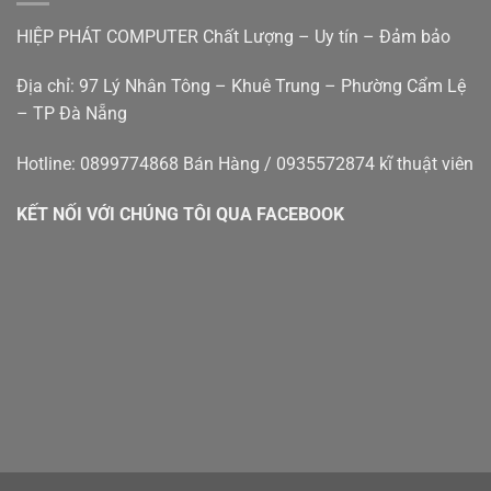
cũ
Hiệp
đà
Phát
HIỆP PHÁT COMPUTER Chất Lượng – Uy tín – Đảm bảo
nẵng
Địa chỉ: 97 Lý Nhân Tông – Khuê Trung – Phường Cẩm Lệ
– TP Đà Nẵng
Hotline: 0899774868 Bán Hàng / 0935572874 kĩ thuật viên
KẾT NỐI VỚI CHÚNG TÔI QUA FACEBOOK