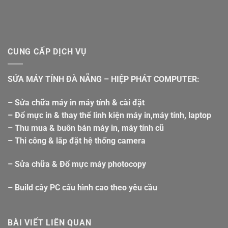
CUNG CẤP DỊCH VỤ
SỬA MÁY TÍNH ĐÀ NẴNG – HIỆP PHÁT COMPUTER:
– Sửa chữa máy in máy tính & cài đặt
– Đổ mực in & thay thế linh kiện máy in,máy tính, laptop
– Thu mua & buôn bán máy in, máy tính cũ
– Thi công & lắp đặt hệ thống camera
– Sửa chữa & Đổ mực máy photocopy
– Build cây PC cấu hình cao theo yêu cầu
BÀI VIẾT LIÊN QUAN