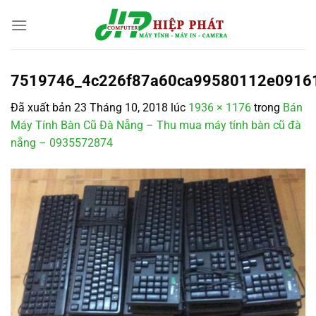
Chuyển
đến
nội
dung
7519746_4c226f87a60ca99580112e0916
Đã xuất bản
23 Tháng 10, 2018
lúc
1936 × 1176
trong
Bán
Máy Tính Bàn Cũ Đà Nẵng – Thu mua máy tính bàn cũ đà
nẵng – 0935572874