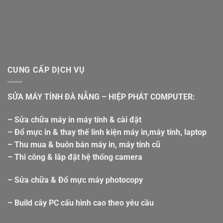
CUNG CẤP DỊCH VỤ
SỬA MÁY TÍNH ĐÀ NẴNG – HIỆP PHÁT COMPUTER:
– Sửa chữa máy in máy tính & cài đặt
– Đổ mực in & thay thế linh kiện máy in,máy tính, laptop
– Thu mua & buôn bán máy in, máy tính cũ
– Thi công & lắp đặt hệ thống camera
– Sửa chữa & Đổ mực máy photocopy
– Build cây PC cấu hình cao theo yêu cầu