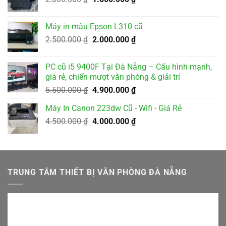
3.200.000 ₫.
gốc
hiện
là:
tại
Máy in màu Epson L310 cũ
2.000.000 ₫.
là:
Giá
Giá
2.500.000
₫
2.000.000
₫
1.800.000 ₫.
gốc
hiện
là:
tại
PC cũ i5 9400F Tại Đà Nẵng – Cấu hình mạnh,
2.500.000 ₫.
là:
giá rẻ, chiến mượt văn phòng & giải trí
2.000.000 ₫.
Giá
Giá
5.500.000
₫
4.900.000
₫
gốc
hiện
Máy In Canon 223dw Cũ - Wifi - Giá Rẻ
là:
tại
Giá
Giá
4.500.000
₫
5.500.000 ₫.
4.000.000
₫
là:
gốc
hiện
4.900.000 ₫.
là:
tại
4.500.000 ₫.
là:
4.000.000 ₫.
TRUNG TÂM THIẾT BỊ VĂN PHÒNG ĐÀ NẴNG