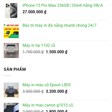
iPhone 15 Pro Max 256GB | Chính hãng VN/A
27.000.000
₫
Bảo trì máy in đà nẵng nhanh chóng 24/7
Máy in hp 1102 cũ
Giá
Giá
1.700.000
₫
1.500.000
₫
gốc
hiện
là:
tại
1.700.000 ₫.
là:
SẢN PHẨM
1.500.000 ₫.
Máy in màu cũ Epson L805
Giá
Giá
3.500.000
₫
3.200.000
₫
gốc
hiện
là:
tại
Máy in màu canon g1010 cũ
3.500.000 ₫.
là:
Giá
Giá
2.000.000
₫
1.800.000
₫