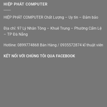
rẻ
tính
Nẵng
HIỆP PHÁT COMPUTER
bàn
–
cũ
Hiệp
đà
Phát
HIỆP PHÁT COMPUTER Chất Lượng – Uy tín – Đảm bảo
nẵng
Địa chỉ: 97 Lý Nhân Tông – Khuê Trung – Phường Cẩm Lệ
– TP Đà Nẵng
Hotline: 0899774868 Bán Hàng / 0935572874 kĩ thuật viên
KẾT NỐI VỚI CHÚNG TÔI QUA FACEBOOK