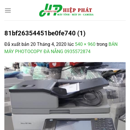
Chuyển
đến
nội
dung
81bf26354451be0fe740 (1)
Đã xuất bản
20 Tháng 4, 2020
lúc
540 × 960
trong
BÁN
MÁY PHOTOCOPY ĐÀ NẴNG 0935572874