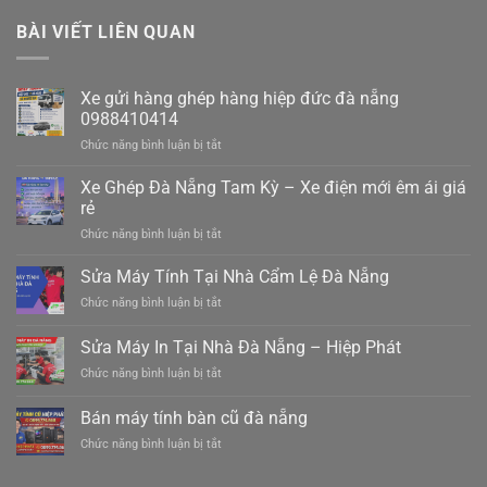
BÀI VIẾT LIÊN QUAN
Xe gửi hàng ghép hàng hiệp đức đà nẵng
0988410414
ở
Chức năng bình luận bị tắt
Xe
gửi
Xe Ghép Đà Nẵng Tam Kỳ – Xe điện mới êm ái giá
hàng
rẻ
ghép
ở
Chức năng bình luận bị tắt
hàng
Xe
hiệp
Ghép
Sửa Máy Tính Tại Nhà Cẩm Lệ Đà Nẵng
đức
Đà
đà
ở
Chức năng bình luận bị tắt
Nẵng
nẵng
Sửa
Tam
0988410414
Máy
Sửa Máy In Tại Nhà Đà Nẵng – Hiệp Phát
Kỳ
Tính
–
ở
Chức năng bình luận bị tắt
Tại
Xe
Sửa
Nhà
điện
Máy
Cẩm
Bán máy tính bàn cũ đà nẵng
mới
In
Lệ
êm
ở
Chức năng bình luận bị tắt
Tại
Đà
ái
Bán
Nhà
Nẵng
giá
máy
Đà