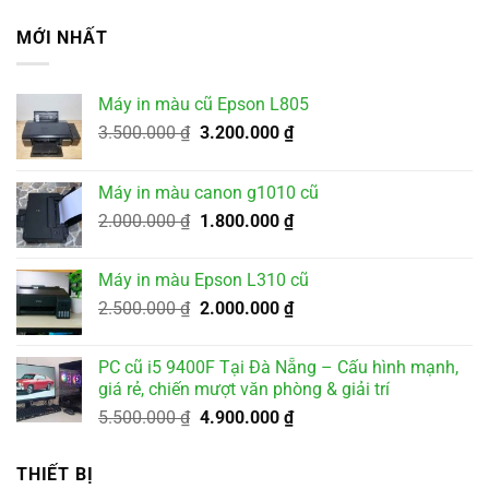
MỚI NHẤT
Máy in màu cũ Epson L805
Giá
Giá
3.500.000
₫
3.200.000
₫
gốc
hiện
là:
tại
Máy in màu canon g1010 cũ
3.500.000 ₫.
là:
Giá
Giá
2.000.000
₫
1.800.000
₫
3.200.000 ₫.
gốc
hiện
là:
tại
Máy in màu Epson L310 cũ
2.000.000 ₫.
là:
Giá
Giá
2.500.000
₫
2.000.000
₫
1.800.000 ₫.
gốc
hiện
là:
tại
PC cũ i5 9400F Tại Đà Nẵng – Cấu hình mạnh,
2.500.000 ₫.
là:
giá rẻ, chiến mượt văn phòng & giải trí
2.000.000 ₫.
Giá
Giá
5.500.000
₫
4.900.000
₫
gốc
hiện
là:
tại
THIẾT BỊ
5.500.000 ₫.
là: