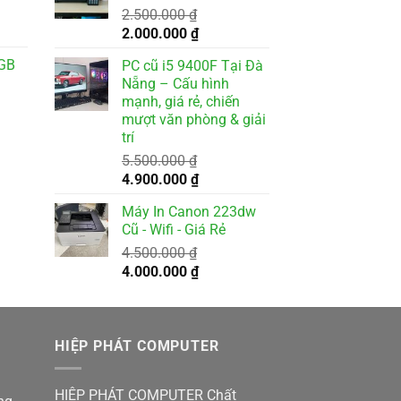
2.500.000
₫
1.800.000 ₫.
000 ₫.
Giá
Giá
2.000.000
₫
gốc
hiện
8GB
PC cũ i5 9400F Tại Đà
là:
tại
Nẵng – Cấu hình
2.500.000 ₫.
là:
mạnh, giá rẻ, chiến
000 ₫.
2.000.000 ₫.
mượt văn phòng & giải
trí
5.500.000
₫
Giá
Giá
4.900.000
₫
gốc
hiện
Máy In Canon 223dw
là:
tại
Cũ - Wifi - Giá Rẻ
5.500.000 ₫.
là:
4.500.000
₫
4.900.000 ₫.
Giá
Giá
4.000.000
₫
gốc
hiện
là:
tại
4.500.000 ₫.
là:
HIỆP PHÁT COMPUTER
4.000.000 ₫.
HIỆP PHÁT COMPUTER Chất