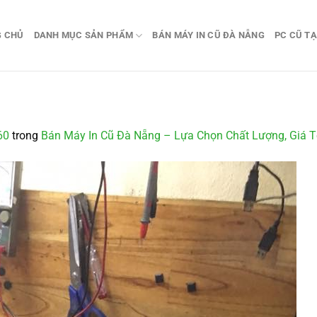
G CHỦ
DANH MỤC SẢN PHẨM
BÁN MÁY IN CŨ ĐÀ NẴNG
PC CŨ TẠ
60
trong
Bán Máy In Cũ Đà Nẵng – Lựa Chọn Chất Lượng, Giá T