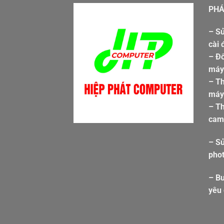
PHÁ
– Sử
cài 
– Đổ
máy 
– T
máy 
– Th
cam
– S
pho
– Bu
yêu