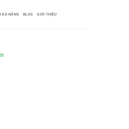
I ĐÀ NẴNG
BLOG
GIỚI THIỆU
ốt