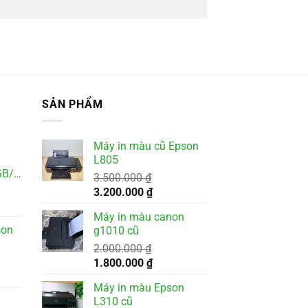
SẢN PHẨM
Máy in màu cũ Epson
L805
GB/Win11
3.500.000
₫
Giá
Giá
3.200.000
₫
gốc
hiện
Máy in màu canon
là:
tại
son
g1010 cũ
3.500.000 ₫.
là:
2.000.000
₫
3.200.000 ₫.
Giá
Giá
1.800.000
₫
gốc
hiện
Máy in màu Epson
là:
tại
L310 cũ
2.000.000 ₫.
là: