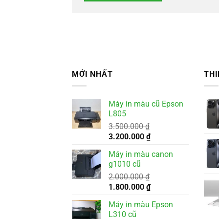
MỚI NHẤT
THI
Máy in màu cũ Epson
L805
3.500.000
₫
Giá
Giá
3.200.000
₫
gốc
hiện
Máy in màu canon
là:
tại
g1010 cũ
3.500.000 ₫.
là:
2.000.000
₫
3.200.000 ₫.
Giá
Giá
1.800.000
₫
gốc
hiện
Máy in màu Epson
là:
tại
L310 cũ
2.000.000 ₫.
là: