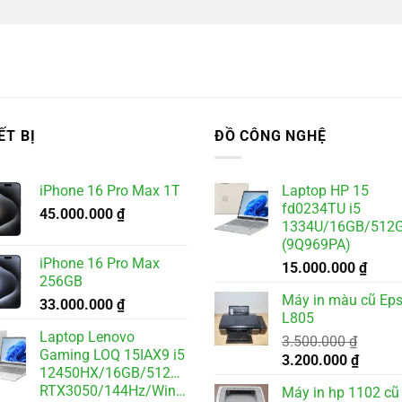
ẾT BỊ
ĐỒ CÔNG NGHỆ
iPhone 16 Pro Max 1T
Laptop HP 15
fd0234TU i5
45.000.000
₫
1334U/16GB/512
(9Q969PA)
iPhone 16 Pro Max
15.000.000
₫
256GB
Máy in màu cũ Ep
33.000.000
₫
L805
Laptop Lenovo
3.500.000
₫
Gaming LOQ 15IAX9 i5
Giá
Giá
3.200.000
₫
12450HX/16GB/512GB/6GB
gốc
hiện
RTX3050/144Hz/Win11
Máy in hp 1102 cũ
là:
tại