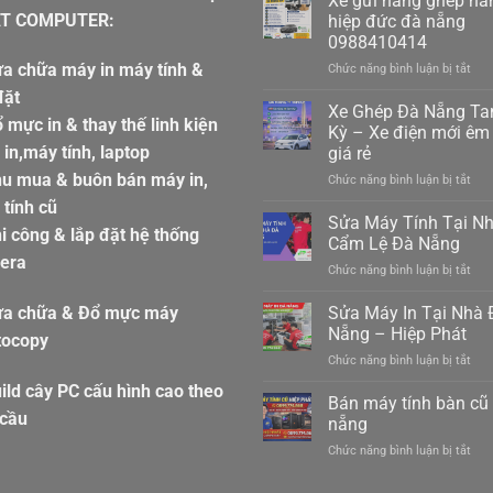
Xe gửi hàng ghép hà
T COMPUTER:
hiệp đức đà nẵng
0988410414
a chữa máy in máy tính &
ở
Chức năng bình luận bị tắt
Xe
đặt
gửi
Xe Ghép Đà Nẵng T
 mực in & thay thế linh kiện
hàn
Kỳ – Xe điện mới êm 
ghé
in,máy tính, laptop
giá rẻ
hàn
hu mua & buôn bán máy in,
ở
Chức năng bình luận bị tắt
hiệp
Xe
đức
tính cũ
Ghé
đà
Sửa Máy Tính Tại N
i công & lắp đặt hệ thống
Đà
nẵn
Cẩm Lệ Đà Nẵng
Nẵn
098
era
ở
Chức năng bình luận bị tắt
Ta
Sửa
Kỳ
Máy
Sửa Máy In Tại Nhà 
–
ửa chữa & Đổ mực máy
Tín
Xe
Nẵng – Hiệp Phát
tocopy
Tại
điệ
ở
Chức năng bình luận bị tắt
Nhà
mới
Sửa
Cẩ
êm
ild cây PC cấu hình cao theo
Máy
Bán máy tính bàn cũ
Lệ
ái
In
 cầu
Đà
nẵng
giá
Tại
Nẵn
rẻ
ở
Chức năng bình luận bị tắt
Nhà
Bán
Đà
máy
Nẵn