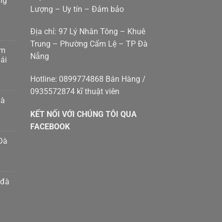
ng
Lượng – Uy tín – Đảm bảo
Địa chỉ: 97 Lý Nhân Tông – Khuê
Trung – Phường Cẩm Lệ – TP Đà
am
Nẵng
g
ái
p
g
Hotline: 0899774868 Bán Hàng /
0935572874 kĩ thuật viên
p
hà
g
KẾT NỐI VỚI CHÚNG TÔI QUA
g
8410414
m
FACEBOOK
Đà
h
n
m
 đà
g
g