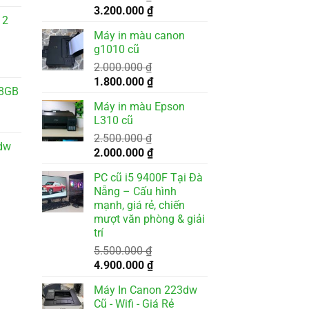
Giá
Giá
3.200.000
₫
 2
gốc
hiện
Máy in màu canon
là:
tại
g1010 cũ
3.500.000 ₫.
là:
2.000.000
₫
3.200.000 ₫.
Giá
Giá
1.800.000
₫
28GB
gốc
hiện
Máy in màu Epson
là:
tại
L310 cũ
000 ₫.
2.000.000 ₫.
là:
2.500.000
₫
1.800.000 ₫.
dw
Giá
Giá
2.000.000
₫
gốc
hiện
PC cũ i5 9400F Tại Đà
là:
tại
Nẵng – Cấu hình
2.500.000 ₫.
là:
mạnh, giá rẻ, chiến
2.000.000 ₫.
mượt văn phòng & giải
trí
000 ₫.
5.500.000
₫
Giá
Giá
4.900.000
₫
gốc
hiện
Máy In Canon 223dw
là:
tại
Cũ - Wifi - Giá Rẻ
5.500.000 ₫.
là: