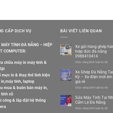
G CẤP DỊCH VỤ
BÀI VIẾT LIÊN QUAN
 MÁY TÍNH ĐÀ NẴNG – HIỆP
Xe gửi hàng ghép hà
T COMPUTER:
hiệp đức đà nẵng
0988410414
a chữa máy in máy tính &
ở
Chức năng bình luận bị tắt
Xe
đặt
gửi
Xe Ghép Đà Nẵng T
 mực in & thay thế linh kiện
hàn
Kỳ – Xe điện mới êm 
ghé
in,máy tính, laptop
giá rẻ
hàn
hu mua & buôn bán máy in,
ở
Chức năng bình luận bị tắt
hiệp
Xe
đức
tính cũ
Ghé
đà
Sửa Máy Tính Tại N
i công & lắp đặt hệ thống
Đà
nẵn
Cẩm Lệ Đà Nẵng
Nẵn
098
era
ở
Chức năng bình luận bị tắt
Ta
Sửa