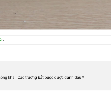
uận
.
công khai.
Các trường bắt buộc được đánh dấu
*