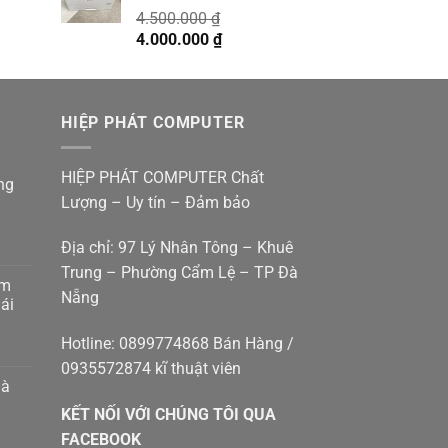
4.500.000
₫
4.900.000 ₫.
Giá
Giá
4.000.000
₫
gốc
hiện
là:
tại
4.500.000 ₫.
là:
HIỆP PHÁT COMPUTER
4.000.000 ₫.
HIỆP PHÁT COMPUTER Chất
ng
Lượng – Uy tín – Đảm bảo
Địa chỉ: 97 Lý Nhân Tông – Khuê
Trung – Phường Cẩm Lệ – TP Đà
am
Nẵng
g
ái
p
g
Hotline: 0899774868 Bán Hàng /
0935572874 kĩ thuật viên
p
hà
g
KẾT NỐI VỚI CHÚNG TÔI QUA
g
8410414
m
FACEBOOK