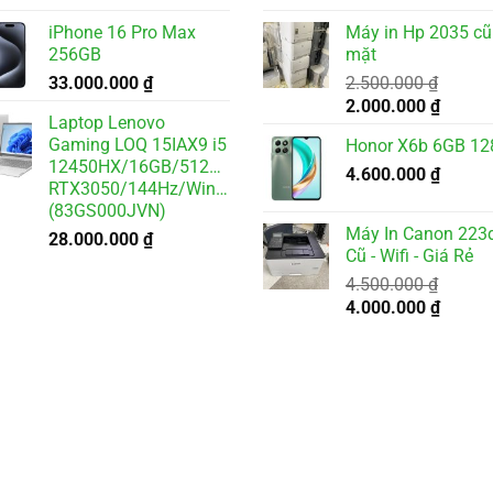
iPhone 16 Pro Max
Máy in Hp 2035 cũ
256GB
mặt
33.000.000
₫
2.500.000
₫
Giá
Giá
2.000.000
₫
Laptop Lenovo
gốc
hiện
Gaming LOQ 15IAX9 i5
Honor X6b 6GB 1
là:
tại
12450HX/16GB/512GB/6GB
2.500.000 ₫.
4.600.000
₫
là:
RTX3050/144Hz/Win11
2.000.
(83GS000JVN)
Máy In Canon 223
28.000.000
₫
Cũ - Wifi - Giá Rẻ
4.500.000
₫
Giá
Giá
4.000.000
₫
gốc
hiện
là:
tại
4.500.000 ₫.
là:
4.000.