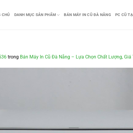
G CHỦ
DANH MỤC SẢN PHẨM
BÁN MÁY IN CŨ ĐÀ NẴNG
PC CŨ TẠ
536
trong
Bán Máy In Cũ Đà Nẵng – Lựa Chọn Chất Lượng, Giá 