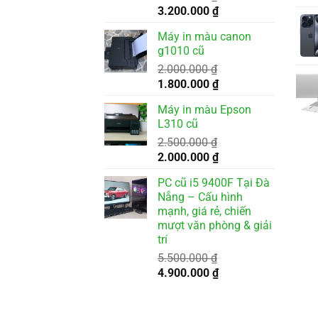
Giá
Giá
3.200.000
₫
gốc
hiện
Máy in màu canon
là:
tại
g1010 cũ
3.500.000 ₫.
là:
2.000.000
₫
3.200.000 ₫.
Giá
Giá
1.800.000
₫
gốc
hiện
Máy in màu Epson
là:
tại
L310 cũ
2.000.000 ₫.
là:
2.500.000
₫
1.800.000 ₫.
Giá
Giá
2.000.000
₫
gốc
hiện
PC cũ i5 9400F Tại Đà
là:
tại
Nẵng – Cấu hình
2.500.000 ₫.
là:
mạnh, giá rẻ, chiến
2.000.000 ₫.
mượt văn phòng & giải
trí
5.500.000
₫
Giá
Giá
4.900.000
₫
gốc
hiện
là:
tại
5.500.000 ₫.
là: