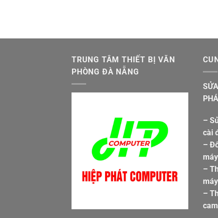
4.900.000 ₫.
TRUNG TÂM THIẾT BỊ VĂN
CUN
PHÒNG ĐÀ NẴNG
SỬA
PHÁ
– Sử
cài 
– Đổ
máy 
– T
máy 
– Th
cam