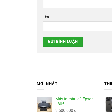
Tên
MỚI NHẤT
THI
Máy in màu cũ Epson
L805
3.500.000
₫