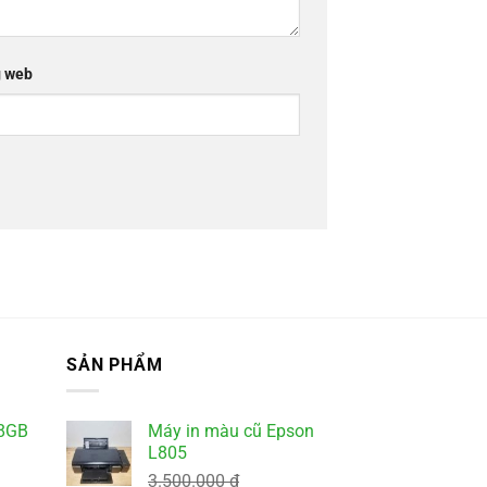
 web
SẢN PHẨM
8GB
Máy in màu cũ Epson
L805
3.500.000
₫