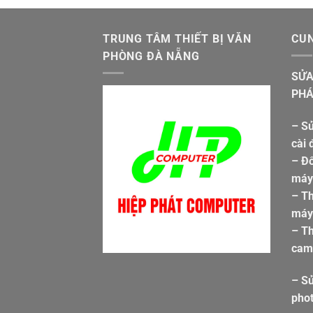
TRUNG TÂM THIẾT BỊ VĂN
CUN
PHÒNG ĐÀ NẴNG
SỬA
PHÁ
– Sử
cài 
– Đổ
máy 
– T
máy 
– Th
cam
– S
pho