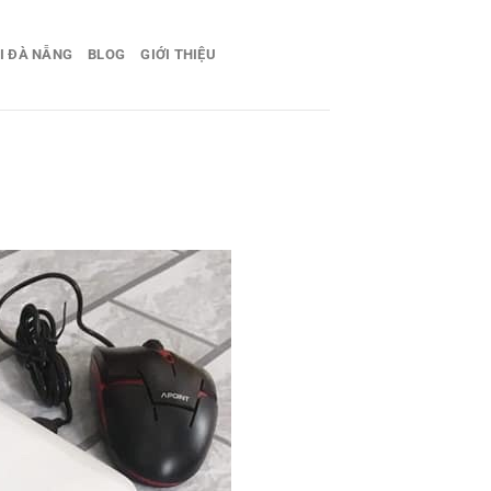
I ĐÀ NẴNG
BLOG
GIỚI THIỆU