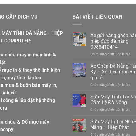
G CẤP DỊCH VỤ
BÀI VIẾT LIÊN QUAN
 MÁY TÍNH ĐÀ NẴNG – HIỆP
Xe gửi hàng ghép hà
T COMPUTER:
hiệp đức đà nẵng
0988410414
a chữa máy in máy tính &
ở
Chức năng bình luận bị tắt
Xe
đặt
gửi
Xe Ghép Đà Nẵng T
 mực in & thay thế linh kiện
hàn
Kỳ – Xe điện mới êm 
ghé
in,máy tính, laptop
giá rẻ
hàn
hu mua & buôn bán máy in,
ở
Chức năng bình luận bị tắt
hiệp
Xe
đức
tính cũ
Ghé
đà
Sửa Máy Tính Tại N
i công & lắp đặt hệ thống
Đà
nẵn
Cẩm Lệ Đà Nẵng
Nẵn
098
era
ở
Chức năng bình luận bị tắt
Ta
Sửa
Kỳ
Máy
Sửa Máy In Tại Nhà 
–
ửa chữa & Đổ mực máy
Tín
Xe
Nẵng – Hiệp Phát
tocopy
Tại
điệ
ở
Chức năng bình luận bị tắt
Nhà