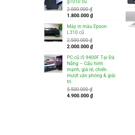
g1010 cũ
3.500.000 ₫.
là:
2.000.000
₫
3.200.000 ₫.
Giá
Giá
1.800.000
₫
gốc
hiện
Máy in màu Epson
là:
tại
L310 cũ
2.000.000 ₫.
là:
2.500.000
₫
1.800.000 ₫.
Giá
Giá
2.000.000
₫
gốc
hiện
PC cũ i5 9400F Tại Đà
là:
tại
Nẵng – Cấu hình
2.500.000 ₫.
là:
mạnh, giá rẻ, chiến
2.000.000 ₫.
mượt văn phòng & giải
trí
5.500.000
₫
Giá
Giá
4.900.000
₫
gốc
hiện
là:
tại
5.500.000 ₫.
là:
4.900.000 ₫.