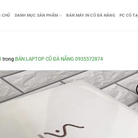
G CHỦ
DANH MỤC SẢN PHẨM
BÁN MÁY IN CŨ ĐÀ NẴNG
PC CŨ TẠ
0
trong
BÁN LAPTOP CŨ ĐÀ NẴNG 0935572874