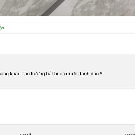
uận
.
công khai.
Các trường bắt buộc được đánh dấu
*