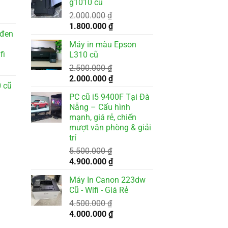
g1010 cũ
3.500.000 ₫.
là:
2.000.000
₫
000 ₫.
3.200.000 ₫.
Giá
Giá
1.800.000
₫
 đen
gốc
hiện
Máy in màu Epson
là:
tại
fi
L310 cũ
2.000.000 ₫.
là:
2.500.000
₫
1.800.000 ₫.
Giá
Giá
2.000.000
₫
 cũ
gốc
hiện
PC cũ i5 9400F Tại Đà
là:
tại
Nẵng – Cấu hình
2.500.000 ₫.
là:
mạnh, giá rẻ, chiến
2.000.000 ₫.
mượt văn phòng & giải
trí
5.500.000
₫
000 ₫.
Giá
Giá
4.900.000
₫
gốc
hiện
Máy In Canon 223dw
là:
tại
Cũ - Wifi - Giá Rẻ
5.500.000 ₫.
là:
4.500.000
₫
4.900.000 ₫.
Giá
Giá
4.000.000
₫
gốc
hiện