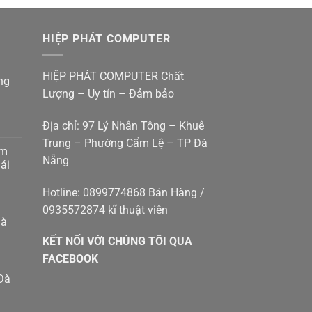
là:
tại
4.500.000 ₫.
là:
HIỆP PHÁT COMPUTER
4.000.000 ₫.
HIỆP PHÁT COMPUTER Chất
ng
Lượng – Uy tín – Đảm bảo
Địa chỉ: 97 Lý Nhân Tông – Khuê
Trung – Phường Cẩm Lệ – TP Đà
am
Nẵng
g
ái
p
g
Hotline: 0899774868 Bán Hàng /
0935572874 kĩ thuật viên
p
hà
g
KẾT NỐI VỚI CHÚNG TÔI QUA
g
8410414
m
FACEBOOK
Đà
h
n