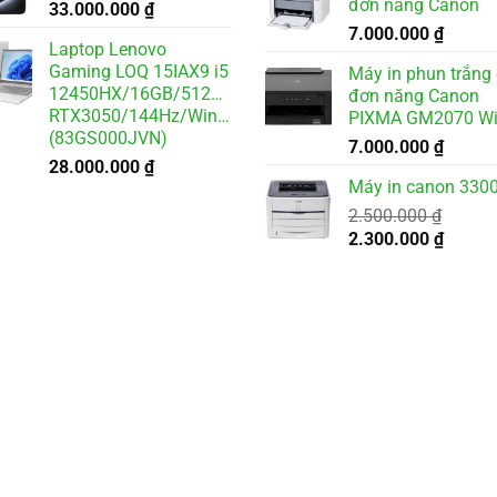
đơn năng Canon
33.000.000
₫
2.500.000 ₫.
là:
7.000.000
₫
2.000.
Laptop Lenovo
Gaming LOQ 15IAX9 i5
Máy in phun trắng
12450HX/16GB/512GB/6GB
đơn năng Canon
RTX3050/144Hz/Win11
PIXMA GM2070 Wi
(83GS000JVN)
7.000.000
₫
28.000.000
₫
Máy in canon 3300
2.500.000
₫
Giá
Giá
2.300.000
₫
gốc
hiện
là:
tại
2.500.000 ₫.
là:
2.300.