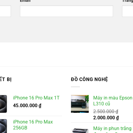
Email
Trang
ẾT BỊ
ĐỒ CÔNG NGHỆ
iPhone 16 Pro Max 1T
Máy in màu Epson
L310 cũ
45.000.000
₫
2.500.000
₫
Giá
Giá
2.000.000
₫
iPhone 16 Pro Max
gốc
hiện
256GB
Máy in phun trắng
là:
tại