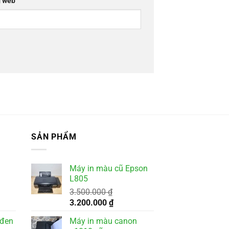
 web
SẢN PHẨM
Máy in màu cũ Epson
L805
3.500.000
₫
Giá
Giá
3.200.000
₫
gốc
hiện
 đen
Máy in màu canon
là:
tại