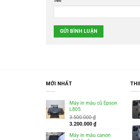
Tên
MỚI NHẤT
THI
Máy in màu cũ Epson
L805
3.500.000
₫
Giá
Giá
3.200.000
₫
gốc
hiện
Máy in màu canon
là:
tại