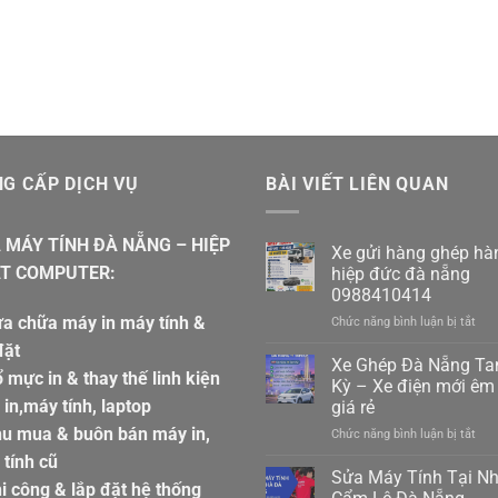
G CẤP DỊCH VỤ
BÀI VIẾT LIÊN QUAN
 MÁY TÍNH ĐÀ NẴNG – HIỆP
Xe gửi hàng ghép hà
T COMPUTER:
hiệp đức đà nẵng
0988410414
a chữa máy in máy tính &
ở
Chức năng bình luận bị tắt
Xe
đặt
gửi
Xe Ghép Đà Nẵng T
 mực in & thay thế linh kiện
hàn
Kỳ – Xe điện mới êm 
ghé
in,máy tính, laptop
giá rẻ
hàn
hu mua & buôn bán máy in,
ở
Chức năng bình luận bị tắt
hiệp
Xe
đức
tính cũ
Ghé
đà
Sửa Máy Tính Tại N
i công & lắp đặt hệ thống
Đà
nẵn