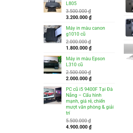
L805
3.500.000
₫
Giá
Giá
3.200.000
₫
gốc
hiện
Máy in màu canon
là:
tại
g1010 cũ
3.500.000 ₫.
là:
2.000.000
₫
3.200.000 ₫.
Giá
Giá
1.800.000
₫
gốc
hiện
Máy in màu Epson
là:
tại
L310 cũ
2.000.000 ₫.
là:
2.500.000
₫
1.800.000 ₫.
Giá
Giá
2.000.000
₫
gốc
hiện
PC cũ i5 9400F Tại Đà
là:
tại
Nẵng – Cấu hình
2.500.000 ₫.
là:
mạnh, giá rẻ, chiến
2.000.000 ₫.
mượt văn phòng & giải
trí
5.500.000
₫
Giá
Giá
4.900.000
₫
gốc
hiện