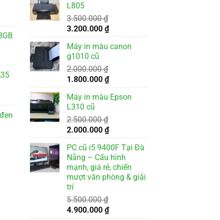
L805
3.500.000
₫
Giá
Giá
3.200.000
₫
8GB
gốc
hiện
Máy in màu canon
là:
tại
g1010 cũ
3.500.000 ₫.
là:
2.000.000
₫
3.200.000 ₫.
A35
Giá
Giá
1.800.000
₫
gốc
hiện
Máy in màu Epson
là:
tại
L310 cũ
2.000.000 ₫.
là:
 đen
2.500.000
₫
1.800.000 ₫.
Giá
Giá
2.000.000
₫
gốc
hiện
PC cũ i5 9400F Tại Đà
là:
tại
Nẵng – Cấu hình
2.500.000 ₫.
là:
mạnh, giá rẻ, chiến
2.000.000 ₫.
mượt văn phòng & giải
trí
5.500.000
₫
Giá
Giá
4.900.000
₫
gốc
hiện