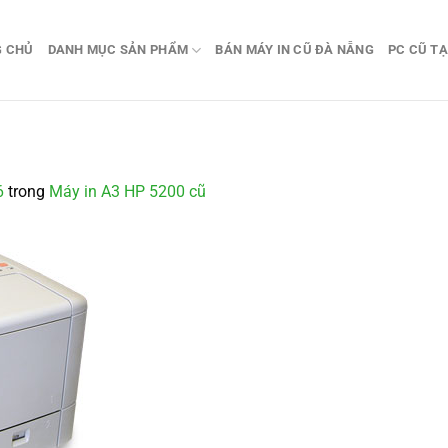
G CHỦ
DANH MỤC SẢN PHẨM
BÁN MÁY IN CŨ ĐÀ NẴNG
PC CŨ TẠ
6
trong
Máy in A3 HP 5200 cũ