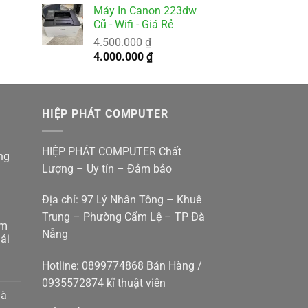
Máy In Canon 223dw
là:
tại
Cũ - Wifi - Giá Rẻ
5.500.000 ₫.
là:
4.500.000
₫
4.900.000 ₫.
Giá
Giá
4.000.000
₫
gốc
hiện
là:
tại
4.500.000 ₫.
là:
HIỆP PHÁT COMPUTER
4.000.000 ₫.
HIỆP PHÁT COMPUTER Chất
ng
Lượng – Uy tín – Đảm bảo
Địa chỉ: 97 Lý Nhân Tông – Khuê
Trung – Phường Cẩm Lệ – TP Đà
am
Nẵng
g
ái
p
g
Hotline: 0899774868 Bán Hàng /
0935572874 kĩ thuật viên
p
hà
g