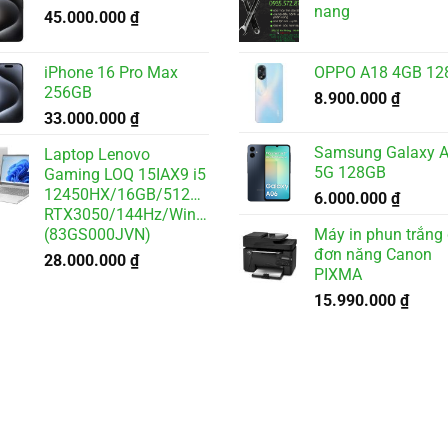
nang
45.000.000
₫
iPhone 16 Pro Max
OPPO A18 4GB 12
256GB
8.900.000
₫
33.000.000
₫
Samsung Galaxy 
Laptop Lenovo
5G 128GB
Gaming LOQ 15IAX9 i5
12450HX/16GB/512GB/6GB
6.000.000
₫
RTX3050/144Hz/Win11
(83GS000JVN)
Máy in phun trắng
đơn năng Canon
28.000.000
₫
PIXMA
15.990.000
₫