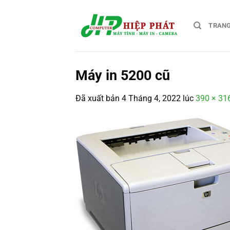
Chuyển
đến
TRAN
nội
dung
Máy in 5200 cũ
Đã xuất bản
4 Tháng 4, 2022
lúc
390 × 31