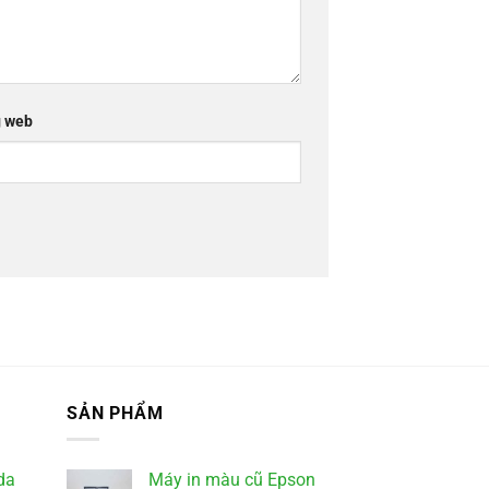
 web
SẢN PHẨM
da
Máy in màu cũ Epson