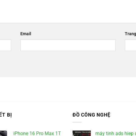
Email
Trang
ẾT BỊ
ĐỒ CÔNG NGHỆ
iPhone 16 Pro Max 1T
máy tinh ads hiep 