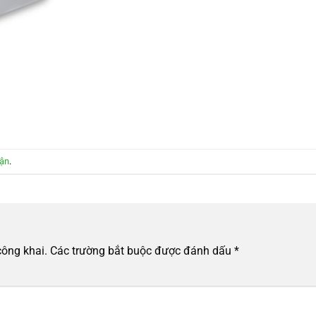
uận
.
công khai.
Các trường bắt buộc được đánh dấu
*