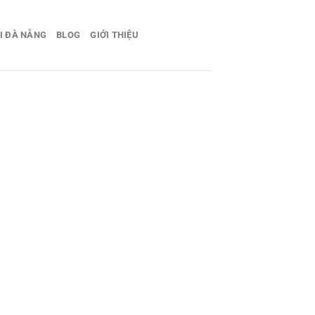
I ĐÀ NẴNG
BLOG
GIỚI THIỆU