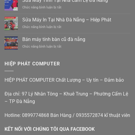
Sửa Máy Tính Tại Nhà Cẩm Lệ Đà Nẵng
Đà
đà
ở
Chức năng bình luận bị tắt
Nẵng
nẵng
Sửa
Tam
0988410414
Máy
Sửa Máy In Tại Nhà Đà Nẵng – Hiệp Phát
Kỳ
Tính
–
ở
Chức năng bình luận bị tắt
Tại
Xe
Sửa
Nhà
điện
Máy
Cẩm
Bán máy tính bàn cũ đà nẵng
mới
In
Lệ
êm
ở
Chức năng bình luận bị tắt
Tại
Đà
ái
Bán
Nhà
Nẵng
giá
máy
Đà
rẻ
tính
Nẵng
HIỆP PHÁT COMPUTER
bàn
–
cũ
Hiệp
đà
Phát
HIỆP PHÁT COMPUTER Chất Lượng – Uy tín – Đảm bảo
nẵng
Địa chỉ: 97 Lý Nhân Tông – Khuê Trung – Phường Cẩm Lệ
– TP Đà Nẵng
Hotline: 0899774868 Bán Hàng / 0935572874 kĩ thuật viên
KẾT NỐI VỚI CHÚNG TÔI QUA FACEBOOK