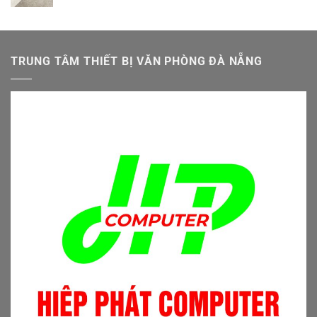
gốc
hiện
4.900.000 ₫.
là:
tại
4.500.000 ₫.
là:
4.000.000 ₫.
TRUNG TÂM THIẾT BỊ VĂN PHÒNG ĐÀ NẴNG