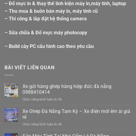
– Đổ mực in & thay thế linh kiện máy in,máy tính, laptop
– Thu mua & buôn bán máy in, máy tính cũ
– Thi công & lắp đặt hệ thống camera
– Sửa chữa & Đổ mực máy photocopy
– Build cây PC cấu hình cao theo yêu cầu
BÀI VIẾT LIÊN QUAN
Xe gửi hàng ghép hàng hiệp đức đà nẵng
0988410414
ở
Chức năng bình luận bị tắt
Xe
gửi
Xe Ghép Đà Nẵng Tam Kỳ – Xe điện mới êm ái giá
hàng
rẻ
ghép
ở
Chức năng bình luận bị tắt
hàng
Xe
hiệp
Ghép
đức