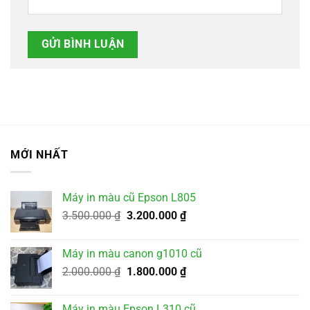
MỚI NHẤT
Máy in màu cũ Epson L805
Giá
Giá
3.500.000
₫
3.200.000
₫
gốc
hiện
là:
tại
Máy in màu canon g1010 cũ
3.500.000 ₫.
là:
Giá
Giá
2.000.000
₫
1.800.000
₫
3.200.000 ₫.
gốc
hiện
là:
tại
Máy in màu Epson L310 cũ