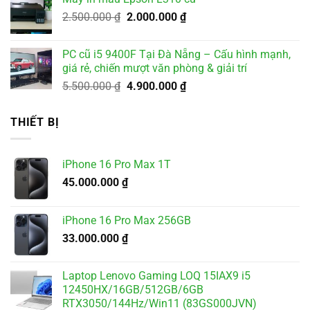
2.000.000 ₫.
là:
Giá
Giá
2.500.000
₫
2.000.000
₫
1.800.000 ₫.
gốc
hiện
là:
tại
PC cũ i5 9400F Tại Đà Nẵng – Cấu hình mạnh,
2.500.000 ₫.
là:
giá rẻ, chiến mượt văn phòng & giải trí
2.000.000 ₫.
Giá
Giá
5.500.000
₫
4.900.000
₫
gốc
hiện
là:
tại
THIẾT BỊ
5.500.000 ₫.
là:
4.900.000 ₫.
iPhone 16 Pro Max 1T
45.000.000
₫
iPhone 16 Pro Max 256GB
33.000.000
₫
Laptop Lenovo Gaming LOQ 15IAX9 i5
12450HX/16GB/512GB/6GB
RTX3050/144Hz/Win11 (83GS000JVN)