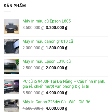
SẢN PHẨM
Máy in màu cũ Epson L805
Giá
Giá
3.500.000
₫
3.200.000
₫
gốc
hiện
là:
tại
Máy in màu canon g1010 cũ
3.500.000 ₫.
là:
Giá
Giá
2.000.000
₫
1.800.000
₫
3.200.000 ₫.
gốc
hiện
là:
tại
Máy in màu Epson L310 cũ
2.000.000 ₫.
là:
Giá
Giá
2.500.000
₫
2.000.000
₫
1.800.000 ₫.
gốc
hiện
là:
tại
PC cũ i5 9400F Tại Đà Nẵng – Cấu hình mạnh,
2.500.000 ₫.
là:
giá rẻ, chiến mượt văn phòng & giải trí
2.000.000 ₫.
Giá
Giá
5.500.000
₫
4.900.000
₫
gốc
hiện
Máy In Canon 223dw Cũ - Wifi - Giá Rẻ
là:
tại
Giá
Giá
4.500.000
₫
5.500.000 ₫.
4.000.000
₫
là: