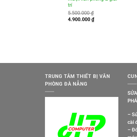
trí
5.500.000
₫
Giá
Giá
4.900.000
₫
gốc
hiện
là:
tại
5.500.000 ₫.
là:
4.900.000 ₫.
TRUNG TÂM THIẾT BỊ VĂN
CUN
PHÒNG ĐÀ NẴNG
SỬA
PHÁ
– Sử
cài 
– Đổ