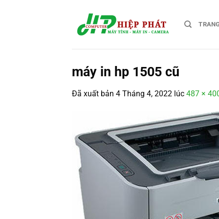
Chuyển
đến
TRAN
nội
dung
máy in hp 1505 cũ
Đã xuất bản
4 Tháng 4, 2022
lúc
487 × 40