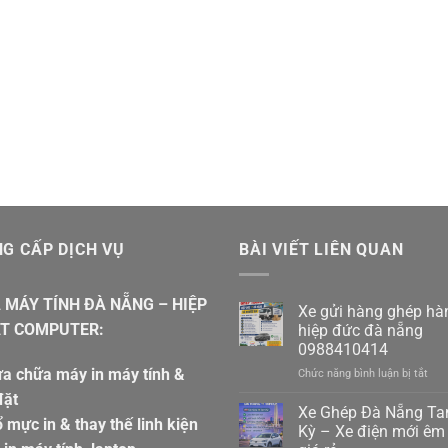
G CẤP DỊCH VỤ
BÀI VIẾT LIÊN QUAN
 MÁY TÍNH ĐÀ NẴNG – HIỆP
Xe gửi hàng ghép hà
T COMPUTER:
hiệp đức đà nẵng
0988410414
a chữa máy in máy tính &
ở
Chức năng bình luận bị tắt
Xe
đặt
gửi
Xe Ghép Đà Nẵng T
 mực in & thay thế linh kiện
hàn
Kỳ – Xe điện mới êm 
ghé