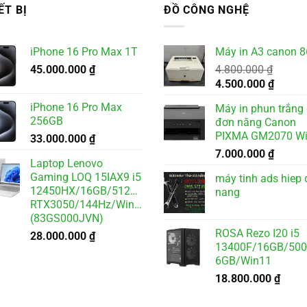
ẾT BỊ
ĐỒ CÔNG NGHỆ
iPhone 16 Pro Max 1T
Máy in A3 canon 
45.000.000
₫
4.800.000
₫
Giá
Giá
4.500.000
₫
gốc
hiện
iPhone 16 Pro Max
Máy in phun trắng
là:
tại
256GB
đơn năng Canon
4.800.000 ₫.
là:
PIXMA GM2070 Wi
33.000.000
₫
4.500.
7.000.000
₫
Laptop Lenovo
Gaming LOQ 15IAX9 i5
máy tinh ads hiep 
12450HX/16GB/512GB/6GB
nang
RTX3050/144Hz/Win11
(83GS000JVN)
ROSA Rezo I20 i5
28.000.000
₫
13400F/16GB/50
6GB/Win11
18.800.000
₫