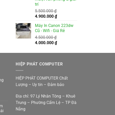
trí
5.500.000
₫
Giá
Giá
4.900.000
₫
gốc
hiện
Máy In Canon 223dw
là:
tại
Cũ - Wifi - Giá Rẻ
5.500.000 ₫.
là:
4.500.000
₫
4.900.000 ₫.
Giá
Giá
4.000.000
₫
gốc
hiện
là:
tại
4.500.000 ₫.
là:
HIỆP PHÁT COMPUTER
4.000.000 ₫.
HIỆP PHÁT COMPUTER Chất
ng
Lượng – Uy tín – Đảm bảo
Địa chỉ: 97 Lý Nhân Tông – Khuê
Trung – Phường Cẩm Lệ – TP Đà
am
Nẵng
g
ái
p