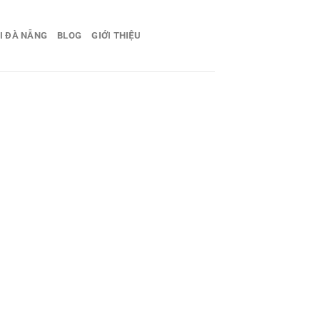
I ĐÀ NẴNG
BLOG
GIỚI THIỆU