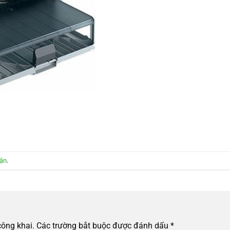
uận
.
công khai.
Các trường bắt buộc được đánh dấu
*