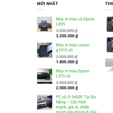
MỚI NHẤT
THI
Máy in màu cũ Epson
L805
3.500.000
₫
Giá
Giá
3.200.000
₫
gốc
hiện
Máy in màu canon
là:
tại
g1010 cũ
3.500.000 ₫.
là:
2.000.000
₫
3.200.000 ₫.
Giá
Giá
1.800.000
₫
gốc
hiện
Máy in màu Epson
là:
tại
L310 cũ
2.000.000 ₫.
là:
2.500.000
₫
1.800.000 ₫.
Giá
Giá
2.000.000
₫
gốc
hiện
PC cũ i5 9400F Tại Đà
là:
tại
Nẵng – Cấu hình
2.500.000 ₫.
là:
mạnh, giá rẻ, chiến
2.000.000 ₫.
mượt văn phòng & giải