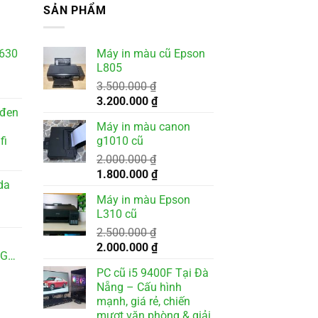
SẢN PHẨM
8630
Máy in màu cũ Epson
L805
3.500.000
₫
Giá
Giá
3.200.000
₫
 đen
gốc
hiện
Máy in màu canon
là:
tại
fi
g1010 cũ
3.500.000 ₫.
là:
000 ₫.
2.000.000
₫
3.200.000 ₫.
Giá
Giá
1.800.000
₫
da
gốc
hiện
Máy in màu Epson
là:
tại
L310 cũ
2.000.000 ₫.
là:
2.500.000
₫
1.800.000 ₫.
Giá
Giá
2.000.000
₫
0GB/RTX3050
gốc
hiện
PC cũ i5 9400F Tại Đà
là:
tại
Nẵng – Cấu hình
2.500.000 ₫.
là:
mạnh, giá rẻ, chiến
2.000.000 ₫.
mượt văn phòng & giải