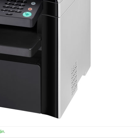
uận
.