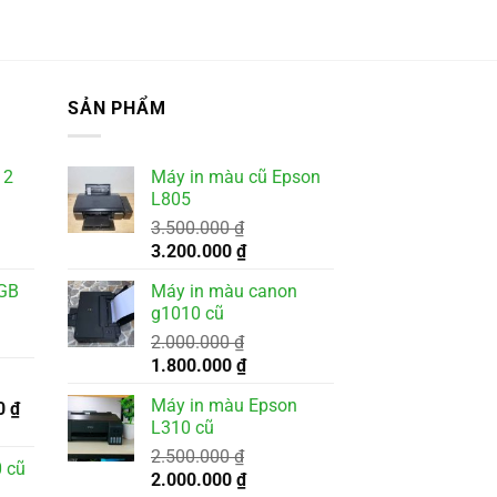
SẢN PHẨM
 2
Máy in màu cũ Epson
L805
3.500.000
₫
Giá
Giá
3.200.000
₫
gốc
hiện
8GB
Máy in màu canon
là:
tại
g1010 cũ
3.500.000 ₫.
là:
2.000.000
₫
000 ₫.
3.200.000 ₫.
Giá
Giá
1.800.000
₫
gốc
hiện
Máy in màu Epson
Giá
0
₫
là:
tại
L310 cũ
hiện
2.000.000 ₫.
là:
tại
2.500.000
₫
1.800.000 ₫.
 cũ
 ₫.
là:
Giá
Giá
2.000.000
₫