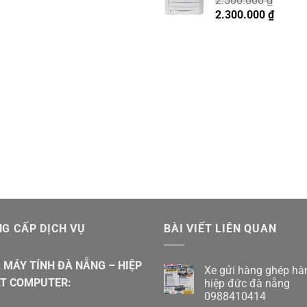
2.500.000
₫
Giá
Giá
2.300.000
₫
gốc
hiện
là:
tại
2.500.000 ₫.
là:
2.300.
G CẤP DỊCH VỤ
BÀI VIẾT LIÊN QUAN
 MÁY TÍNH ĐÀ NẴNG – HIỆP
Xe gửi hàng ghép hà
T COMPUTER:
hiệp đức đà nẵng
0988410414