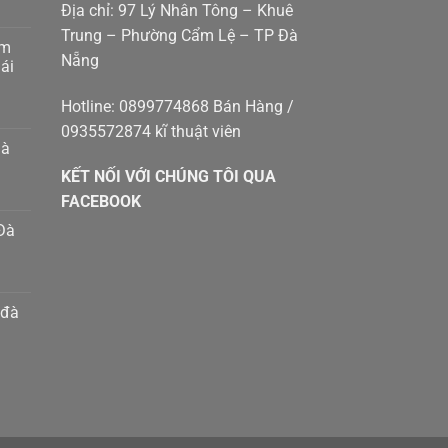
Địa chỉ: 97 Lý Nhân Tông – Khuê
Trung – Phường Cẩm Lệ – TP Đà
am
Nẵng
g
ái
p
g
Hotline: 0899774868 Bán Hàng /
0935572874 kĩ thuật viên
p
hà
g
KẾT NỐI VỚI CHÚNG TÔI QUA
g
8410414
m
FACEBOOK
Đà
h
n
m
 đà
g
g
p
t