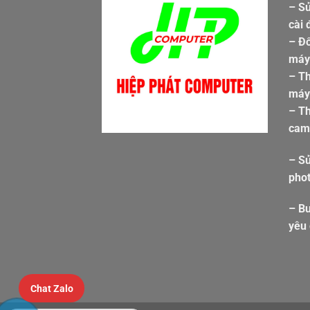
– Sử
cài 
– Đổ
máy 
– T
máy 
– Th
cam
– S
pho
– Bu
yêu
Chat Zalo