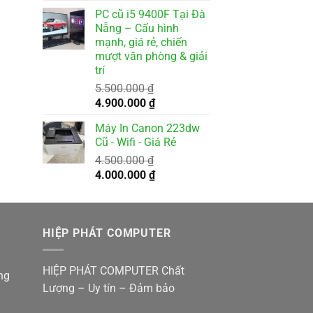
400.000 ₫.
gốc
hiện
PC cũ i5 9400F Tại Đà
là:
tại
Nẵng – Cấu hình
2.500.000 ₫.
là:
mạnh, giá rẻ, chiến
2.000.000 ₫.
mượt văn phòng & giải
trí
000 ₫.
5.500.000
₫
Giá
Giá
4.900.000
₫
gốc
hiện
Máy In Canon 223dw
là:
tại
Cũ - Wifi - Giá Rẻ
5.500.000 ₫.
là:
4.500.000
₫
4.900.000 ₫.
Giá
Giá
4.000.000
₫
gốc
hiện
là:
tại
4.500.000 ₫.
là:
HIỆP PHÁT COMPUTER
4.000.000 ₫.
HIỆP PHÁT COMPUTER Chất
ng
Lượng – Uy tín – Đảm bảo