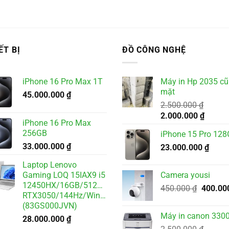
ẾT BỊ
ĐỒ CÔNG NGHỆ
iPhone 16 Pro Max 1T
Máy in Hp 2035 cũ
mặt
45.000.000
₫
2.500.000
₫
Giá
Giá
2.000.000
₫
iPhone 16 Pro Max
gốc
hiện
256GB
iPhone 15 Pro 12
là:
tại
33.000.000
₫
2.500.000 ₫.
23.000.000
là:
₫
2.000.
Laptop Lenovo
Gaming LOQ 15IAX9 i5
Camera yousi
12450HX/16GB/512GB/6GB
Giá
450.000
₫
400.00
RTX3050/144Hz/Win11
gốc
(83GS000JVN)
là:
Máy in canon 3300
28.000.000
₫
450.000