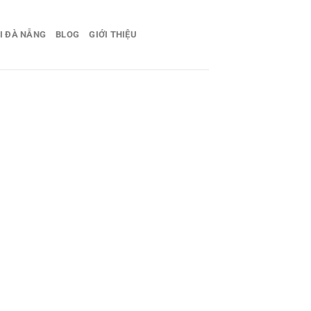
I ĐÀ NẴNG
BLOG
GIỚI THIỆU