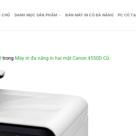
G CHỦ
DANH MỤC SẢN PHẨM
BÁN MÁY IN CŨ ĐÀ NẴNG
PC CŨ TẠ
0
trong
Máy in đa năng in hai mặt Canon 4550D Cũ