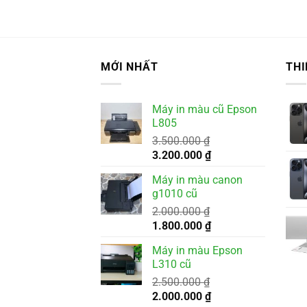
MỚI NHẤT
THI
Máy in màu cũ Epson
L805
3.500.000
₫
Giá
Giá
3.200.000
₫
gốc
hiện
Máy in màu canon
là:
tại
g1010 cũ
3.500.000 ₫.
là:
2.000.000
₫
3.200.000 ₫.
Giá
Giá
1.800.000
₫
gốc
hiện
Máy in màu Epson
là:
tại
L310 cũ
2.000.000 ₫.
là:
2.500.000
₫
1.800.000 ₫.
Giá
Giá
2.000.000
₫