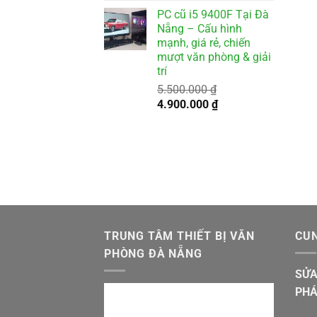
gốc
hiện
PC cũ i5 9400F Tại Đà
là:
tại
Nẵng – Cấu hình
2.500.000 ₫.
là:
mạnh, giá rẻ, chiến
2.000.000 ₫.
mượt văn phòng & giải
trí
5.500.000
₫
Giá
Giá
4.900.000
₫
gốc
hiện
là:
tại
5.500.000 ₫.
là:
4.900.000 ₫.
TRUNG TÂM THIẾT BỊ VĂN
CUN
PHÒNG ĐÀ NẴNG
SỬA
PHÁ