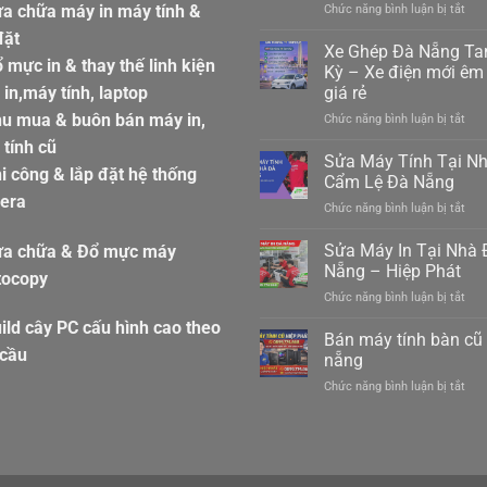
a chữa máy in máy tính &
ở
Chức năng bình luận bị tắt
Xe
đặt
gửi
Xe Ghép Đà Nẵng T
 mực in & thay thế linh kiện
hàn
Kỳ – Xe điện mới êm 
ghé
in,máy tính, laptop
giá rẻ
hàn
hu mua & buôn bán máy in,
ở
Chức năng bình luận bị tắt
hiệp
Xe
đức
tính cũ
Ghé
đà
Sửa Máy Tính Tại N
i công & lắp đặt hệ thống
Đà
nẵn
Cẩm Lệ Đà Nẵng
Nẵn
098
era
ở
Chức năng bình luận bị tắt
Ta
Sửa
Kỳ
Máy
Sửa Máy In Tại Nhà 
–
ửa chữa & Đổ mực máy
Tín
Xe
Nẵng – Hiệp Phát
tocopy
Tại
điệ
ở
Chức năng bình luận bị tắt
Nhà
mới
Sửa
Cẩ
êm
ild cây PC cấu hình cao theo
Máy
Bán máy tính bàn cũ
Lệ
ái
In
 cầu
Đà
nẵng
giá
Tại
Nẵn
rẻ
ở
Chức năng bình luận bị tắt
Nhà
Bán
Đà
máy
Nẵn
tính
–
bàn
Hiệ
cũ
Phá