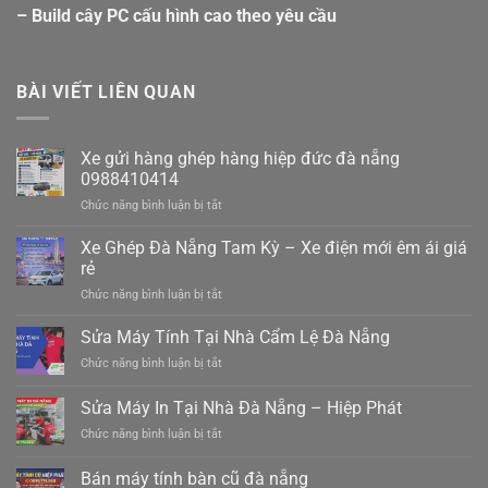
– Build cây PC cấu hình cao theo yêu cầu
BÀI VIẾT LIÊN QUAN
Xe gửi hàng ghép hàng hiệp đức đà nẵng
0988410414
ở
Chức năng bình luận bị tắt
Xe
gửi
Xe Ghép Đà Nẵng Tam Kỳ – Xe điện mới êm ái giá
hàng
rẻ
ghép
ở
Chức năng bình luận bị tắt
hàng
Xe
hiệp
Ghép
Sửa Máy Tính Tại Nhà Cẩm Lệ Đà Nẵng
đức
Đà
đà
ở
Chức năng bình luận bị tắt
Nẵng
nẵng
Sửa
Tam
0988410414
Máy
Sửa Máy In Tại Nhà Đà Nẵng – Hiệp Phát
Kỳ
Tính
–
ở
Chức năng bình luận bị tắt
Tại
Xe
Sửa
Nhà
điện
Máy
Cẩm
Bán máy tính bàn cũ đà nẵng
mới