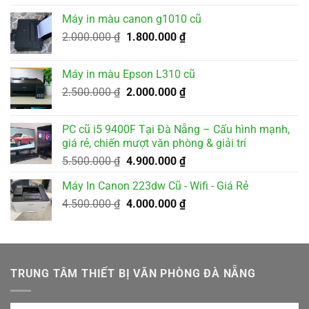
là:
tại
Máy in màu canon g1010 cũ
3.500.000 ₫.
là:
Giá
Giá
2.000.000
₫
1.800.000
₫
3.200.000 ₫.
gốc
hiện
là:
tại
Máy in màu Epson L310 cũ
2.000.000 ₫.
là:
Giá
Giá
2.500.000
₫
2.000.000
₫
1.800.000 ₫.
gốc
hiện
là:
tại
PC cũ i5 9400F Tại Đà Nẵng – Cấu hình mạnh,
2.500.000 ₫.
là:
giá rẻ, chiến mượt văn phòng & giải trí
2.000.000 ₫.
Giá
Giá
5.500.000
₫
4.900.000
₫
gốc
hiện
Máy In Canon 223dw Cũ - Wifi - Giá Rẻ
là:
tại
Giá
Giá
4.500.000
₫
5.500.000 ₫.
4.000.000
₫
là:
gốc
hiện
4.900.000 ₫.
là:
tại
4.500.000 ₫.
là:
4.000.000 ₫.
TRUNG TÂM THIẾT BỊ VĂN PHÒNG ĐÀ NẴNG