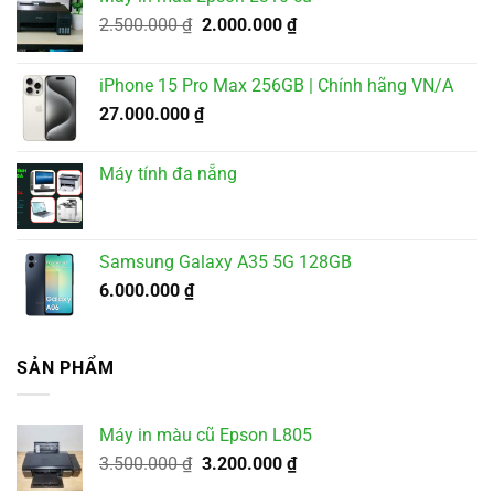
Giá
Giá
2.500.000
₫
2.000.000
₫
gốc
hiện
là:
tại
iPhone 15 Pro Max 256GB | Chính hãng VN/A
2.500.000 ₫.
là:
27.000.000
₫
2.000.000 ₫.
Máy tính đa nẵng
Samsung Galaxy A35 5G 128GB
6.000.000
₫
SẢN PHẨM
Máy in màu cũ Epson L805
Giá
Giá
3.500.000
₫
3.200.000
₫
gốc
hiện