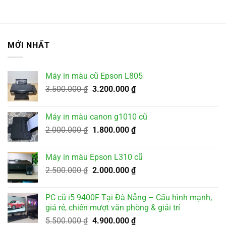
MỚI NHẤT
Máy in màu cũ Epson L805
Giá
Giá
3.500.000
₫
3.200.000
₫
gốc
hiện
là:
tại
Máy in màu canon g1010 cũ
3.500.000 ₫.
là:
Giá
Giá
2.000.000
₫
1.800.000
₫
3.200.000 ₫.
gốc
hiện
là:
tại
Máy in màu Epson L310 cũ
2.000.000 ₫.
là:
Giá
Giá
2.500.000
₫
2.000.000
₫
1.800.000 ₫.
gốc
hiện
là:
tại
PC cũ i5 9400F Tại Đà Nẵng – Cấu hình mạnh,
2.500.000 ₫.
là:
giá rẻ, chiến mượt văn phòng & giải trí
2.000.000 ₫.
Giá
Giá
5.500.000
₫
4.900.000
₫