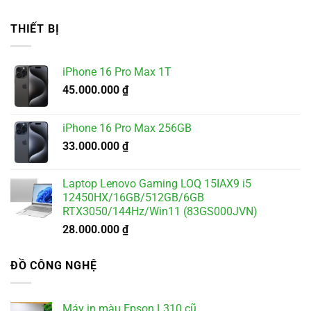
gốc
hiện
là:
tại
THIẾT BỊ
5.500.000 ₫.
là:
4.900.000 ₫.
iPhone 16 Pro Max 1T
45.000.000
₫
iPhone 16 Pro Max 256GB
33.000.000
₫
Laptop Lenovo Gaming LOQ 15IAX9 i5
12450HX/16GB/512GB/6GB
RTX3050/144Hz/Win11 (83GS000JVN)
28.000.000
₫
ĐỒ CÔNG NGHỆ
Máy in màu Epson L310 cũ