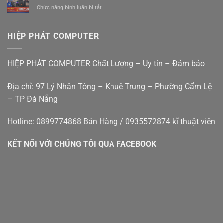
In
Lệ
êm
ở
Chức năng bình luận bị tắt
Tại
Đà
ái
Bán
Nhà
Nẵng
giá
máy
Đà
rẻ
tính
Nẵng
HIỆP PHÁT COMPUTER
bàn
–
cũ
Hiệp
đà
Phát
HIỆP PHÁT COMPUTER Chất Lượng – Uy tín – Đảm bảo
nẵng
Địa chỉ: 97 Lý Nhân Tông – Khuê Trung – Phường Cẩm Lệ
– TP Đà Nẵng
Hotline: 0899774868 Bán Hàng / 0935572874 kĩ thuật viên
KẾT NỐI VỚI CHÚNG TÔI QUA FACEBOOK