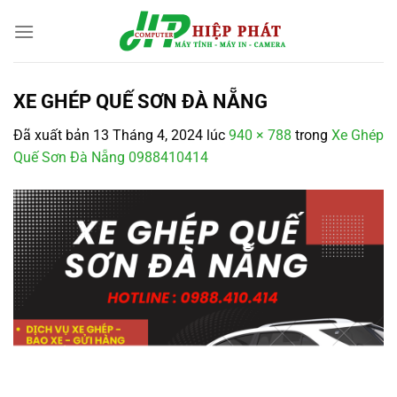
Chuyển
đến
nội
dung
XE GHÉP QUẾ SƠN ĐÀ NẴNG
Đã xuất bản
13 Tháng 4, 2024
lúc
940 × 788
trong
Xe Ghép
Quế Sơn Đà Nẵng 0988410414